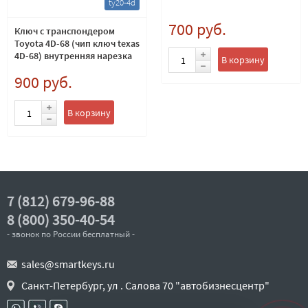
ty20-4d
700 руб.
Ключ с транспондером
Toyota 4D-68 (чип ключ texas
4D-68) внутренняя нарезка
В корзину
900 руб.
В корзину
7 (812) 679-96-88
8 (800) 350-40-54
- звонок по России бесплатный -
sales@smartkeys.ru
Санкт-Петербург, ул . Салова 70 "автобизнесцентр"