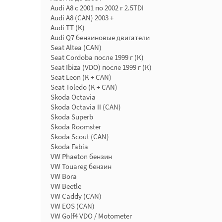
Audi A8 с 2001 по 2002 г 2.5TDI
Audi A8 (CAN) 2003 +
Audi TT (K)
Audi Q7 бензиновые двигатели
Seat Altea (CAN)
Seat Cordoba после 1999 г (К)
Seat Ibiza (VDO) после 1999 г (К)
Seat Leon (K + CAN)
Seat Toledo (K + CAN)
Skoda Octavia
Skoda Octavia II (CAN)
Skoda Superb
Skoda Roomster
Skoda Scout (CAN)
Skoda Fabia
VW Phaeton бензин
VW Touareg бензин
VW Bora
VW Beetle
VW Caddy (CAN)
VW EOS (CAN)
VW Golf4 VDO / Motometer