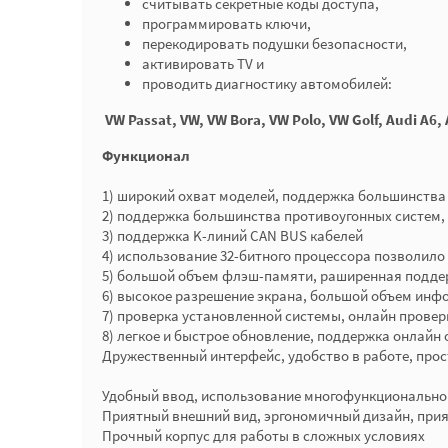
считывать секретные коды доступа,
программировать ключи,
перекодировать подушки безопасности,
активировать TV и
проводить диагностику автомобилей:
VW Passat, VW, VW Bora, VW Polo, VW Golf, Audi A6,
Функционал
1) широкий охват моделей, поддержка большинства 
2) поддержка большинства противоугонных систем, т
3) поддержка K-линий CAN BUS кабелей
4) использование 32-битного процессора позволил
5) большой объем флэш-памяти, раширенная подде
6) высокое разрешение экрана, большой объем ин
7) проверка установленной системы, онлайн прове
8) легкое и быстрое обновление, поддержка онлайн
Дружественный интерфейс, удобство в работе, прос
Удобный ввод, использование многофункционально
Приятный внешний вид, эргономичный дизайн, прия
Прочный корпус для работы в сложных условиях