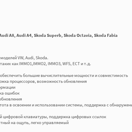
 Audi A8, Audi A4, Skoda Superb, Skoda Octavia, Skoda Fabia
моделей VW, Audi, Skoda.
аких как IMMO1,IMMO2, IMMO3, WFS, ECT и т.д.
о обеспечить большие вычислительные мощности и совместимость
ржка процессоров, возможность обновления
формации
рка ошибок
 обновления
тота в освоении и использовании системы, поддержка с обнаружен
й цифровой клавиатуры, поддержка цифровых ссылок
тный на ощупь, легко управляемый