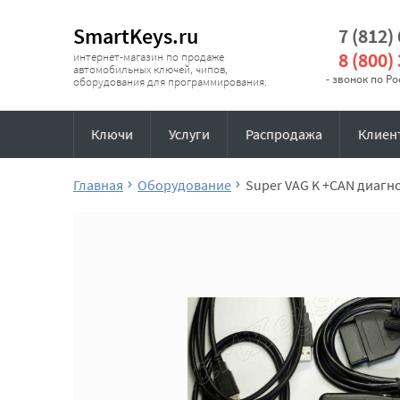
SmartKeys.ru
7 (812)
8 (800)
интернет-магазин по продаже
автомобильных ключей, чипов,
- звонок по Р
оборудования для программирования.
Ключи
Услуги
Распродажа
Клиен
Главная
Оборудование
Super VAG K +CAN диагно