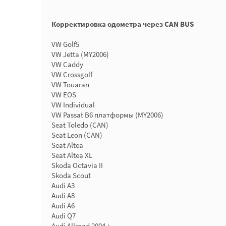
Корректировка одометра через CAN BUS
VW Golf5
VW Jetta (MY2006)
VW Caddy
VW Crossgolf
VW Touaran
VW EOS
VW Individual
VW Passat B6 платформы (MY2006)
Seat Toledo (CAN)
Seat Leon (CAN)
Seat Altea
Seat Altea XL
Skoda Octavia II
Skoda Scout
Audi A3
Audi A8
Audi A6
Audi Q7
Audi Allroad 2004 +