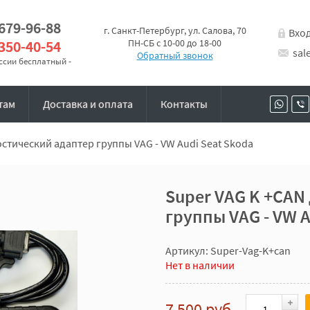
 679-96-88
г. Санкт-Петербург, ул. Салова, 70
Вхо
 350-40-54
ПН-СБ с 10-00 до 18-00
sal
Обратный звонок
оссии бесплатный -
там
Доставка и оплата
Контакты
стический адаптер группы VAG - VW Audi Seat Skoda
Super VAG K +CAN
группы VAG - VW A
Артикул: Super-Vag-K+can
Нет в наличии
7 500 руб.