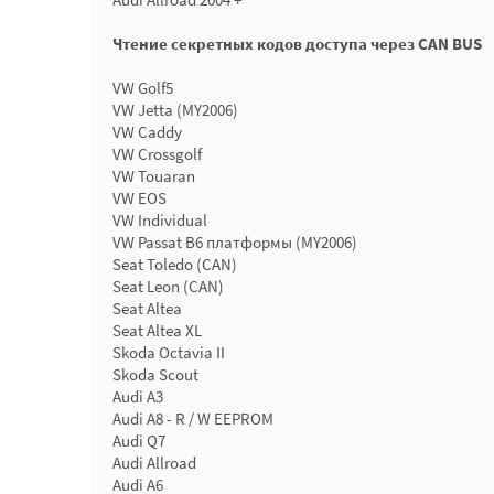
Чтение секретных кодов доступа через CAN BUS
VW Golf5
VW Jetta (MY2006)
VW Caddy
VW Crossgolf
VW Touaran
VW EOS
VW Individual
VW Passat B6 платформы (MY2006)
Seat Toledo (CAN)
Seat Leon (CAN)
Seat Altea
Seat Altea XL
Skoda Octavia II
Skoda Scout
Audi A3
Audi A8 - R / W EEPROM
Audi Q7
Audi Allroad
Audi A6