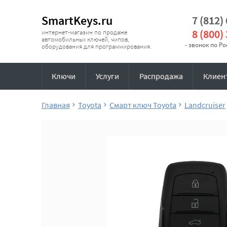
SmartKeys.ru
7 (812)
8 (800)
интернет-магазин по продаже
автомобильных ключей, чипов,
- звонок по Р
оборудования для программирования.
Ключи
Услуги
Распродажа
Клиен
Главная
Toyota
Смарт ключ Toyota
Landcruiser