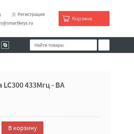
д
Регистрация
Корзина
es@smartkeys.ru
 LC300 433Мгц - BA
В корзину