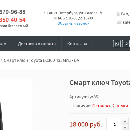
 679-96-88
г. Санкт-Петербург, ул. Салова, 70
Вхо
 350-40-54
ПН-СБ с 10-00 до 18-00
sal
Обратный звонок
оссии бесплатный -
там
Доставка и оплата
Контакты
Смарт ключ Toyota LC300 433Мгц - BA
Смарт ключ Toyota
Артикул: tyr85
::
Наличие:
Осталось 2 штуки
18 000 руб.