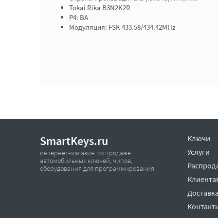
Tokai Rika B3N2K2R
P4: BA
Модуляция: FSK 433.58/434.42MHz
SmartKeys.ru
Ключи
Услуги
интернет-магазин по продаже
автомобильных ключей, чипов,
Распрод
оборудования для программирования.
Клиента
Доставка
Контакт