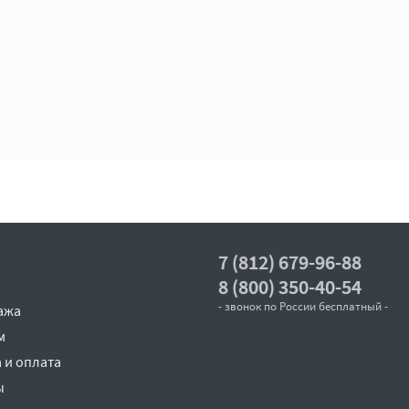
7 (812) 679-96-88
8 (800) 350-40-54
- звонок по России бесплатный -
ажа
м
 и оплата
ы