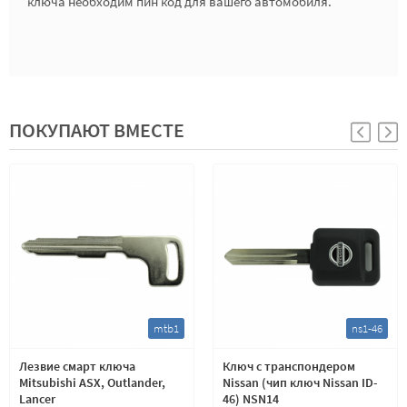
ключа необходим пин код для вашего автомобиля.
ПОКУПАЮТ ВМЕСТЕ
mtb1
ns1-46
Лезвие смарт ключа
Ключ с транспондером
Mitsubishi ASX, Outlander,
Nissan (чип ключ Nissan ID-
Lancer
46) NSN14