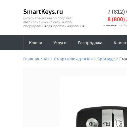
SmartKeys.ru
7 (812)
8 (800)
интернет-магазин по продаже
автомобильных ключей, чипов,
- звонок по Р
оборудования для программирования.
Ключи
Услуги
Распродажа
Клиен
Главная
Kia
Смарт ключ для Kia
Sportage
Сма