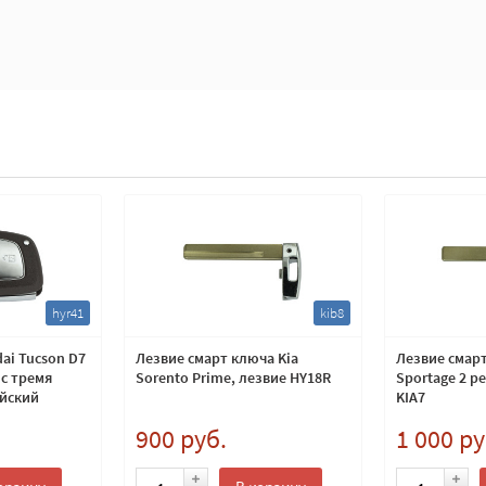
hyr41
kib8
ai Tucson D7
Лезвие смарт ключа Kia
Лезвие смарт
 с тремя
Sorento Prime, лезвие HY18R
Sportage 2 р
ейский
KIA7
900 руб.
1 000 ру