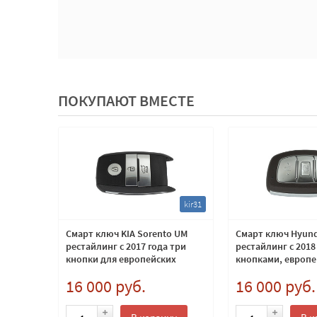
ПОКУПАЮТ ВМЕСТЕ
at109
kir31
я
Смарт ключ KIA Sorento UM
Смарт ключ Hyund
48
рестайлинг с 2017 года три
рестайлинг с 2018
кнопки для европейских
кнопками, европ
моделей 433Мгц
433Мгц
16 000 руб.
16 000 руб.