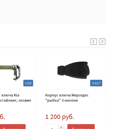
kib9
mb17
 ключа Kia
Корпус ключа Мерседес
Смарт к
естайлинг, лезвие
"рыбка" 3 кнопки
entry" 
(смарт 
б.
1 200 руб.
8 000