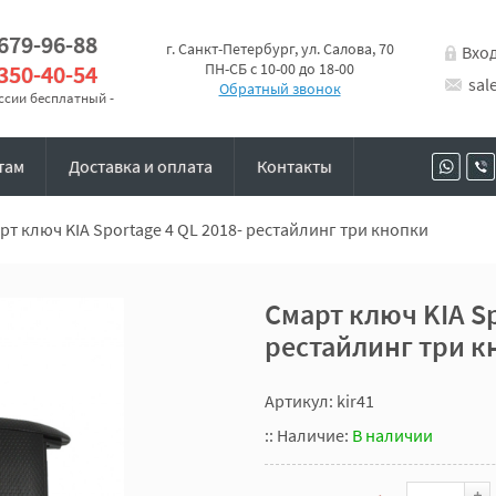
 679-96-88
г. Санкт-Петербург, ул. Салова, 70
Вхо
 350-40-54
ПН-СБ с 10-00 до 18-00
sal
Обратный звонок
оссии бесплатный -
там
Доставка и оплата
Контакты
рт ключ KIA Sportage 4 QL 2018- рестайлинг три кнопки
Смарт ключ KIA Sp
рестайлинг три к
Артикул: kir41
::
Наличие:
В наличии