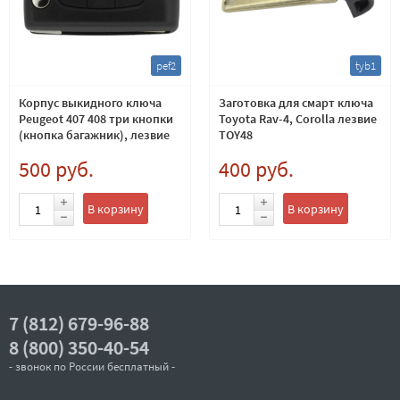
pef2
tyb1
Корпус выкидного ключа
Заготовка для смарт ключа
Peugeot 407 408 три кнопки
Toyota Rav-4, Corolla лезвие
(кнопка багажник), лезвие
TOY48
VA6 по каталогу SILCA
500 руб.
400 руб.
В корзину
В корзину
7 (812) 679-96-88
8 (800) 350-40-54
- звонок по России бесплатный -