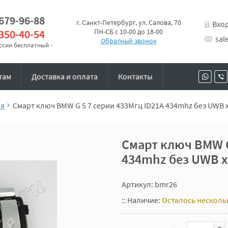
 679-96-88
г. Санкт-Петербург, ул. Салова, 70
Вхо
 350-40-54
ПН-СБ с 10-00 до 18-00
sal
Обратный звонок
оссии бесплатный -
там
Доставка и оплата
Контакты
ия
Смарт ключ BMW G 5 7 серии 433Мгц ID21A 434mhz без UWB 
Смарт ключ BMW G
434mhz без UWB 
Артикул: bmr26
::
Наличие:
Осталось несколь