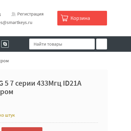
д
Регистрация
Корзина
es@smartkeys.ru
хром
 5 7 серии 433Мгц ID21A
хром
ко штук