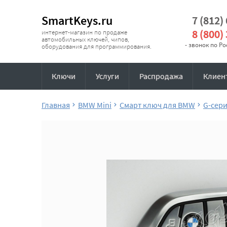
SmartKeys.ru
7 (812)
8 (800)
интернет-магазин по продаже
автомобильных ключей, чипов,
- звонок по Р
оборудования для программирования.
Ключи
Услуги
Распродажа
Клиен
Главная
BMW Mini
Смарт ключ для BMW
G-сер