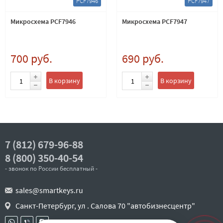
PCF7946
PCF7947
Микросхема PCF7946
Микросхема PCF7947
700 руб.
690 руб.
В корзину
В корзину
7 (812) 679-96-88
8 (800) 350-40-54
- звонок по России бесплатный -
sales@smartkeys.ru
Санкт-Петербург, ул . Салова 70 "автобизнесцентр"