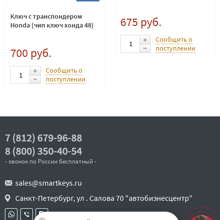
Ключ с транспондером
675 руб.
Honda (чип ключ хонда 48)
Сообщить о
поступлении
700 руб.
Сообщить о
поступлении
7 (812) 679-96-88
8 (800) 350-40-54
- звонок по России бесплатный -
sales@smartkeys.ru
Санкт-Петербург, ул . Салова 70 "автобизнесцентр"