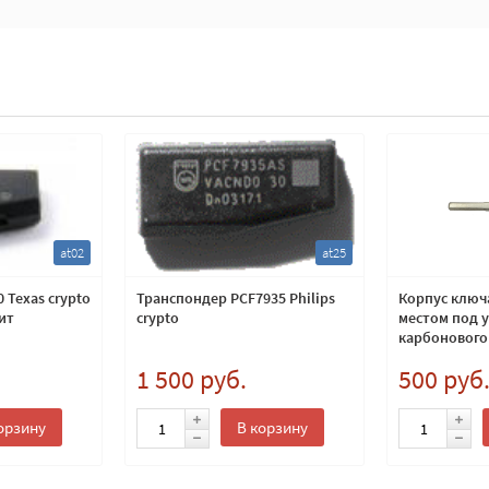
at02
at25
 Texas crypto
Транспондер PCF7935 Philips
Корпус ключа
ит
crypto
местом под 
карбонового
лезвие HU10
1 500 руб.
500 руб
орзину
В корзину