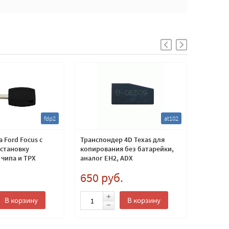
fdp2
at102
 Ford Focus с
Транспондер 4D Texas для
Транспо
установку
копирования без батарейки,
чипов A
 чипа и TPX
аналог EH2, ADX
корпусе
1
.
650 руб.
800 
В корзину
В корзину