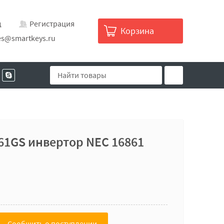
д
Регистрация
Корзина
es@smartkeys.ru
61GS инвертор NEC 16861
Сообщить о поступлении