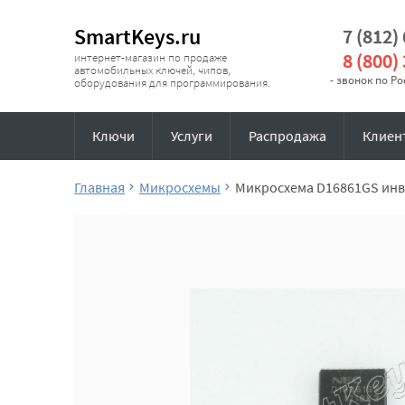
SmartKeys.ru
7 (812)
8 (800)
интернет-магазин по продаже
автомобильных ключей, чипов,
- звонок по Р
оборудования для программирования.
Ключи
Услуги
Распродажа
Клиен
Главная
Микросхемы
Микросхема D16861GS инв