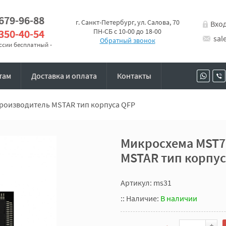
 679-96-88
г. Санкт-Петербург, ул. Салова, 70
Вхо
 350-40-54
ПН-СБ с 10-00 до 18-00
sal
Обратный звонок
оссии бесплатный -
там
Доставка и оплата
Контакты
роизводитель MSTAR тип корпуса QFP
Микросхема MST7
MSTAR тип корпус
Артикул: ms31
::
Наличие:
В наличии