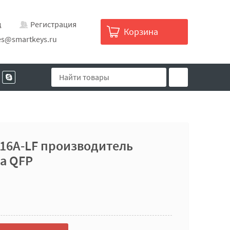
д
Регистрация
Корзина
es@smartkeys.ru
16A-LF производитель
а QFP