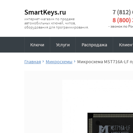
SmartKeys.ru
7 (812)
8 (800)
интернет-магазин по продаже
автомобильных ключей, чипов,
- звонок по Р
оборудования для программирования.
Ключи
Услуги
Распродажа
Клиен
Главная
Микросхемы
Микросхема MST716A-LF п