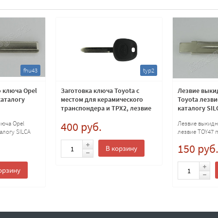
fhu43
typ2
 ключа Opel
Заготовка ключа Toyota с
Лезвие выки
каталогу
местом для керамического
Toyota лезви
транспондера и TPX2, лезвие
каталогу SIL
TOY47
люча Opel
400 руб.
Лезвие выкидн
алогу SILCA
лезвие TOY47 
150 руб
В корзину
орзину