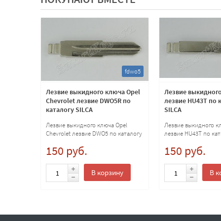
ty50
fdwo5
для
Лезвие выкидного ключа Opel
Лезвие выкидного
пки
Chevrolet лезвие DWO5R по
лезвие HU43T по 
каталогу SILCA
SILCA
Лезвие выкидного ключа Opel
Лезвие выкидного к
Chevrolet лезвие DWO5 по каталогу
лезвие HU43T по кат
SILCA
150 руб.
150 руб.
ну
В корзину
В к