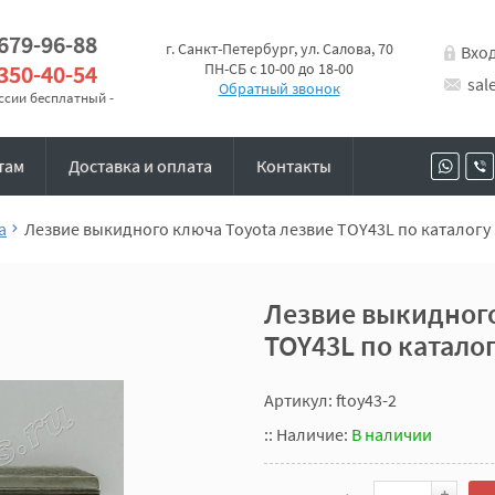
 679-96-88
г. Санкт-Петербург, ул. Салова, 70
Вхо
 350-40-54
ПН-СБ с 10-00 до 18-00
sal
Обратный звонок
оссии бесплатный -
там
Доставка и оплата
Контакты
a
Лезвие выкидного ключа Toyota лезвие TOY43L по каталогу 
Лезвие выкидного
TOY43L по каталог
Артикул: ftoy43-2
::
Наличие:
В наличии