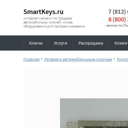
SmartKeys.ru
7 (812)
8 (800)
интернет-магазин по продаже
автомобильных ключей, чипов,
- звонок по Р
оборудования для программирования.
Ключи
Услуги
Распродажа
Клиен
Главная
Лезвия к автомобильным ключам
Toyot