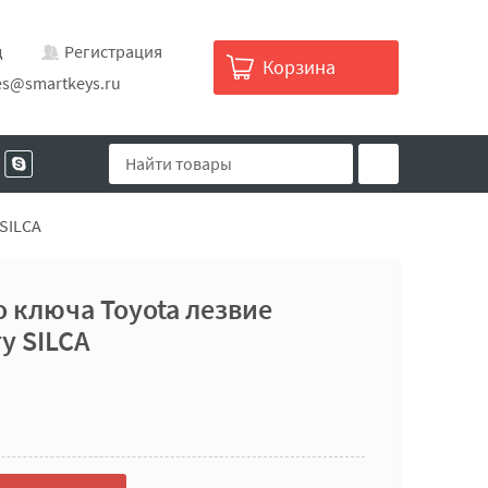
д
Регистрация
Корзина
es@smartkeys.ru
SILCA
 ключа Toyota лезвие
у SILCA