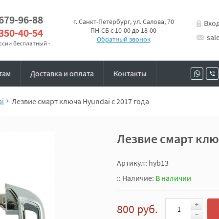
 679-96-88
г. Санкт-Петербург, ул. Салова, 70
Вхо
 350-40-54
ПН-СБ с 10-00 до 18-00
sal
Обратный звонок
оссии бесплатный -
там
Доставка и оплата
Контакты
ai
Лезвие смарт ключа Hyundai с 2017 года
Лезвие смарт ключ
Артикул: hyb13
::
Наличие:
В наличии
800 руб.