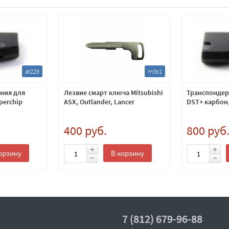
at226
mtb1
ния для
Лезвие смарт ключа Mitsubishi
Транспондер 
perchip
ASX, Outlander, Lancer
DST+ карбон,
400 руб.
800 руб
орзину
В корзину
7 (812) 679-96-88