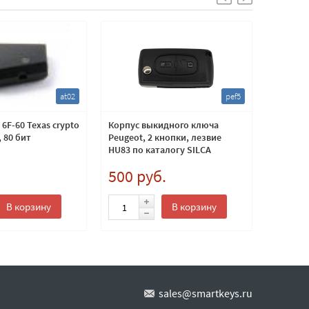
at02
pef5
6F-60 Texas crypto
Корпус выкидного ключа
Смарт к
 80 бит
Peugeot, 2 кнопки, лезвие
Outlande
HU83 по каталогу SILCA
системо
открыт
.
500 руб.
5 000
В корзину
В корзину
sales@smartkeys.ru