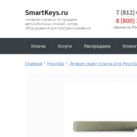
SmartKeys.ru
7 (812)
8 (800)
интернет-магазин по продаже
автомобильных ключей, чипов,
- звонок по Р
оборудования для программирования.
Ключи
Услуги
Распродажа
Клиен
Главная
Hyundai
Лезвие смарт ключа для Hyund