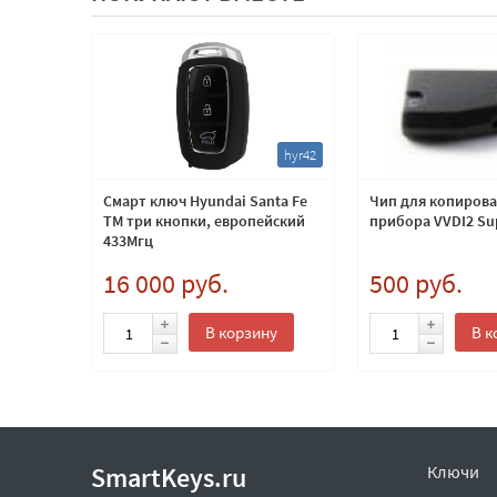
cvf7
hyr42
ча
Смарт ключ Hyundai Santa Fe
Чип для копирова
нопки
TM три кнопки, европейский
прибора VVDI2 Su
433Мгц
16 000 руб.
500 руб.
ну
В корзину
В к
SmartKeys.ru
Ключи