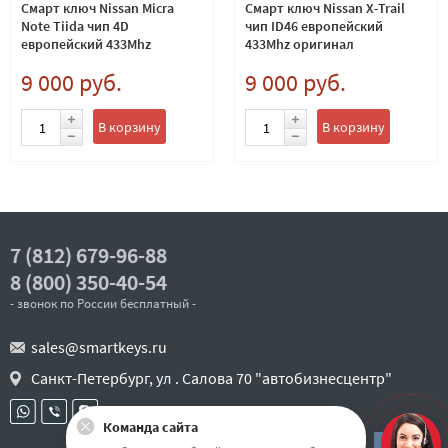
Смарт ключ Nissan Micra
Смарт ключ Nissan X-Trail
Note Tiida чип 4D
чип ID46 европейский
европейский 433Mhz
433Mhz оригинал
9 000 руб.
9 000 руб.
В корзину
В корзину
7 (812) 679-96-88
8 (800) 350-40-54
- звонок по России бесплатный -
sales@smartkeys.ru
Санкт-Петербург, ул . Салова 70 "автобизнесцентр"
Команда сайта