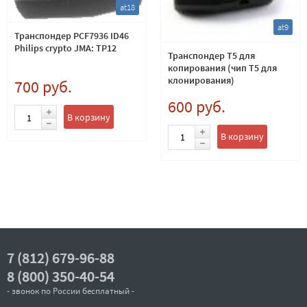
at18
at9
Транспондер PCF7936 ID46
Philips crypto JMA: TP12
Транспондер T5 для
копирования (чип Т5 для
клонирования)
700 руб.
600 руб.
В корзину
В корзину
7 (812) 679-96-88
8 (800) 350-40-54
- звонок по России бесплатный -