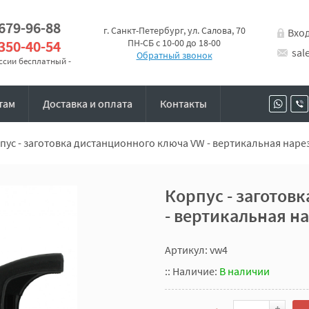
 679-96-88
г. Санкт-Петербург, ул. Салова, 70
Вхо
 350-40-54
ПН-СБ с 10-00 до 18-00
sal
Обратный звонок
оссии бесплатный -
там
Доставка и оплата
Контакты
пус - заготовка дистанционного ключа VW - вертикальная наре
Корпус - заготов
- вертикальная н
Артикул: vw4
::
Наличие:
В наличии