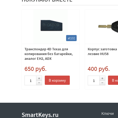
mb3-64
at102
ча
Транспондер 4D Texas для
Корпус заготовка
вие
копирования без батарейки,
лезвие HU58
аналог EH2, ADX
650 руб.
400 руб.
ну
В корзину
В к
SmartKeys.ru
Ключи