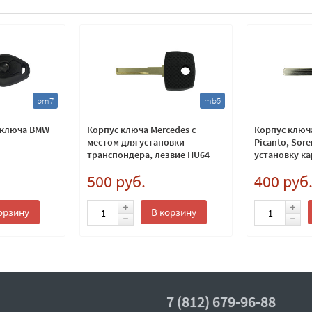
bm7
mb5
 ключа BMW
Корпус ключа Mercedes с
Корпус ключа
местом для установки
Picanto, Sor
транспондера, лезвие HU64
установку ка
TPX, лезвие 
500 руб.
400 руб
орзину
В корзину
7 (812) 679-96-88