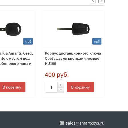
kip6
op8
 Kia Amanti, Ceed,
Корпус дистанционного ключа
Корпус 
ento с местом под
Opel с двумя кнопками лезвие
тремя к
рбонового чипа и
HU100
KIA7
.
400 руб.
800 
В корзину
В корзину
sales@smartkeys.ru