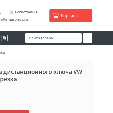
д
Регистрация
Корзина
es@smartkeys.ru
зка
ка дистанционного ключа VW
арезка