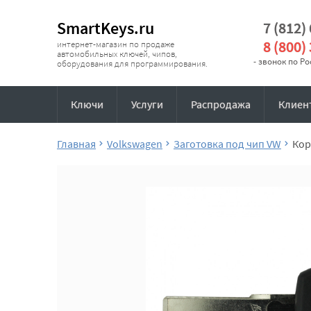
SmartKeys.ru
7 (812)
8 (800)
интернет-магазин по продаже
автомобильных ключей, чипов,
- звонок по Р
оборудования для программирования.
Ключи
Услуги
Распродажа
Клиен
Главная
Volkswagen
Заготовка под чип VW
Кор