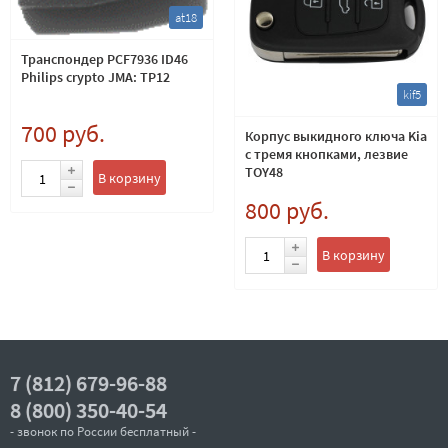
at18
Транспондер PCF7936 ID46
Philips crypto JMA: TP12
kif5
700 руб.
Корпус выкидного ключа Kia
с тремя кнопками, лезвие
TOY48
В корзину
800 руб.
В корзину
7 (812) 679-96-88
8 (800) 350-40-54
- звонок по России бесплатный -