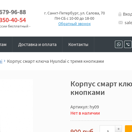
 679-96-88
г. Санкт-Петербург, ул. Салова, 70
Вхо
 350-40-54
ПН-СБ с 10-00 до 18-00
sal
Обратный звонок
оссии бесплатный -
там
Доставка и оплата
Контакты
ai
Корпус смарт ключа Hyundai с тремя кнопками
Корпус смарт клю
кнопками
Артикул: hy09
Нет в наличии
900 руб.