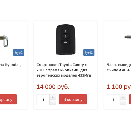
hyb2
tyr42
ча Hyundai,
Смарт ключ Toyota Camry c
Часть выкид
2011 с тремя кнопками, для
с чипом 4D-6
европейских моделей 433Мгц
14 000 руб.
1 100 ру
орзину
В корзину