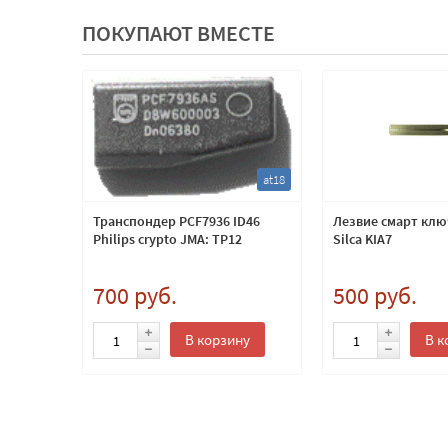
ПОКУПАЮТ ВМЕСТЕ
at13
at18
янный
Транспондер PCF7936 ID46
Лезвие смарт клю
Philips crypto JMA: TP12
Silca KIA7
700 руб.
500 руб.
ну
В корзину
В к