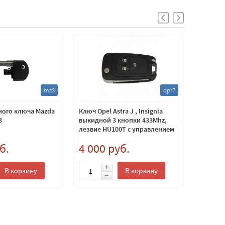
mz3
opr7
ного ключа Mazda
Ключ Opel Astra J , Insignia
Ключ ка
3
выкидной 3 кнопки 433Mhz,
ключ re
лезвие HU100T с управлением
кнопки.
электробагажником
Не ориг
б.
4 000 руб.
4 500
В корзину
В корзину