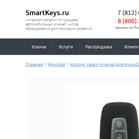
SmartKeys.ru
7 (812)
8 (800)
интернет-магазин по продаже
автомобильных ключей, чипов,
- звонок по Р
оборудования для программирования.
Ключи
Услуги
Распродажа
Клиен
Главная
Hyundai
Корпус смарт ключа для Hyund