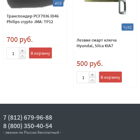
at18
Транспондер PCF7936 ID46
Philips crypto JMA: TP12
hyb2
700 руб.
Лезвие смарт ключа
Hyundai, Silca KIA7
В корзину
500 руб.
В корзину
7 (812) 679-96-88
8 (800) 350-40-54
- звонок по России бесплатный -