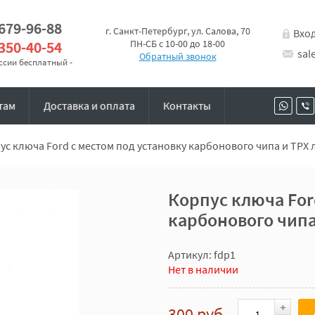
 679-96-88
г. Санкт-Петербург, ул. Салова, 70
Вхо
 350-40-54
ПН-СБ с 10-00 до 18-00
sal
Обратный звонок
оссии бесплатный -
там
Доставка и оплата
Контакты
ус ключа Ford с местом под установку карбонового чипа и TPX 
Корпус ключа For
карбонового чипа
Артикул: fdp1
Нет в наличии
300 руб.