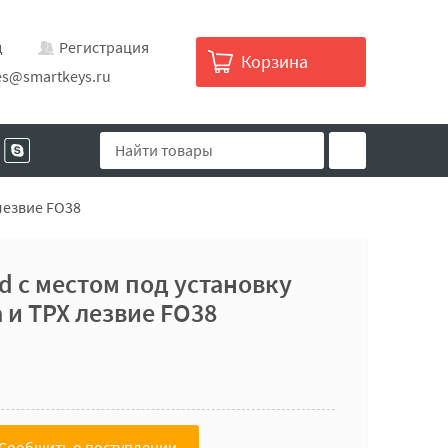
д
Регистрация
Корзина
es@smartkeys.ru
лезвие FO38
d с местом под установку
 и TPX лезвие FO38
Сообщить о поступлении