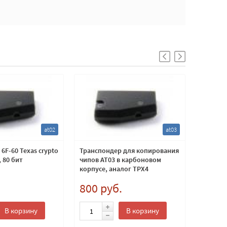
at02
at03
6F-60 Texas crypto
Транспондер для копирования
Транспо
 80 бит
чипов AT03 в карбоновом
копиров
корпусе, аналог TPX4
аналог 
.
800 руб.
650 
В корзину
В корзину