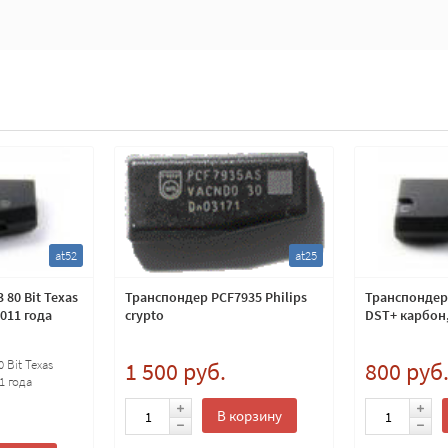
at52
at25
 80 Bit Texas
Транспондер PCF7935 Philips
Транспондер 
2011 года
crypto
DST+ карбон,
 Bit Texas
1 500 руб.
800 руб
1 года
В корзину