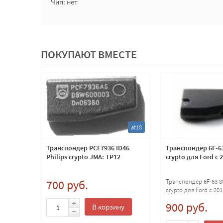
Чип: нет
ПОКУПАЮТ ВМЕСТЕ
kip6
at18
i, Ceed,
Транспондер PCF7936 ID46
Транспондер 6F-63
том под
Philips crypto JMA: TP12
crypto для Ford с 
 чипа и
700 руб.
Транспондер 6F-63 80
crypto для Ford с 201
900 руб.
ну
В корзину