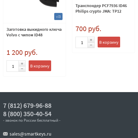
Транспондер PCF7936 ID46
Philips crypto JMA: TP12
vl3
700 руб.
Заготовка выкидного ключа
Volvo с чипом ID48
В корзину
1 200 руб.
В корзину
7 (812) 679-96-88
8 (800) 350-40-54
- звонок по России бесплатный -
sales@smartkeys.ru