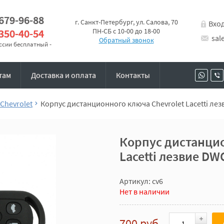
 679-96-88
г. Санкт-Петербург, ул. Салова, 70
Вхо
 350-40-54
ПН-СБ с 10-00 до 18-00
sal
Обратный звонок
оссии бесплатный -
там
Доставка и оплата
Контакты
Chevrolet
Корпус дистанционного ключа Chevrolet Lacetti ле
Корпус дистанцио
Lacetti лезвие D
Артикул: cv6
Нет в наличии
700 руб.