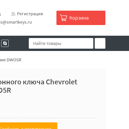
д
Регистрация
Корзина
es@smartkeys.ru
звие DWO5R
нного ключа Chevrolet
WO5R
Сообщить о поступлении