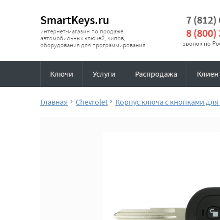
SmartKeys.ru
7 (812)
8 (800)
интернет-магазин по продаже
автомобильных ключей, чипов,
- звонок по Р
оборудования для программирования.
Ключи
Услуги
Распродажа
Клиен
Главная
Chevrolet
Корпус ключа с кнопками для 