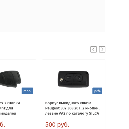
mbr2
pef4
s 3 кнопки
Корпус выкидного ключа
Часть в
Mhz для
Peugeot 307 308 207, 2 кнопки,
с чипом
 моделей
лезвие VA2 по каталогу SILCA
б.
500 руб.
1 100