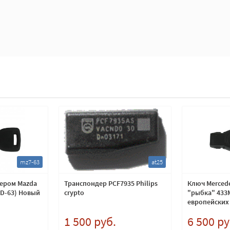
mz7-63
at25
дером Mazda
Транспондер PCF7935 Philips
Ключ Mercede
4D-63) Новый
crypto
"рыбка" 433
европейских
1 500 руб.
6 500 ру