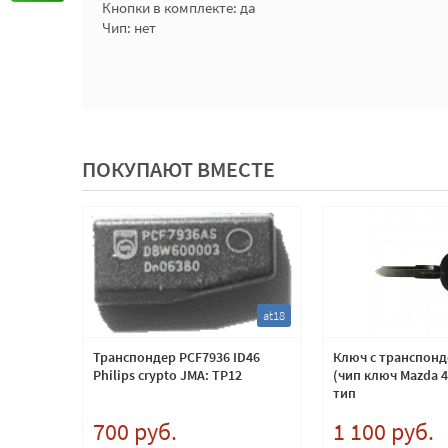
Кнопки в комплекте: да
Чип: нет
ПОКУПАЮТ ВМЕСТЕ
bmr5
at18
серии
Транспондер PCF7936 ID46
Ключ с транспон
1 868Mhz
Philips crypto JMA: TP12
(чип ключ Mazda 
ы не
тип
700 руб.
1 100 руб.