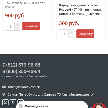
Транспондер ID-46 locked для
Корпус выкидного ключа
Renault
Peugeot 407 408 три кнопки
(кнопка багажник), лезвие
900 руб.
VA6 по каталогу SILCA
500 руб.
В корзину
В корзину
7 (812) 679-96-88
8 (800) 350-40-54
- звонок по России бесплатный -
sales@smartkeys.ru
Санкт-Петербург, ул . Салова 70 "автобизнесцентр"
Команда сайта