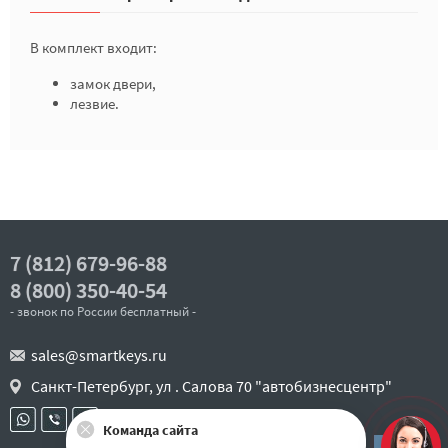
В комплект входит:
замок двери,
лезвие.
7 (812) 679-96-88
8 (800) 350-40-54
- звонок по России бесплатный -
sales@smartkeys.ru
Санкт-Петербург, ул . Салова 70 "автобизнесцентр"
Команда сайта