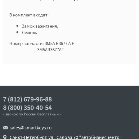
В комплект входят:
Замок зажигания,
Лезвие.
Номер запчасти: 3M5A R3677 A F
3M5AR3677AF
7 (812) 679-96-88
8 (800) 350-40-54
- звонок по России бесплатный -
sales@smartkeys.ru
Санкт-Петербург, ул . Салова 70 "автобизнесцентр"