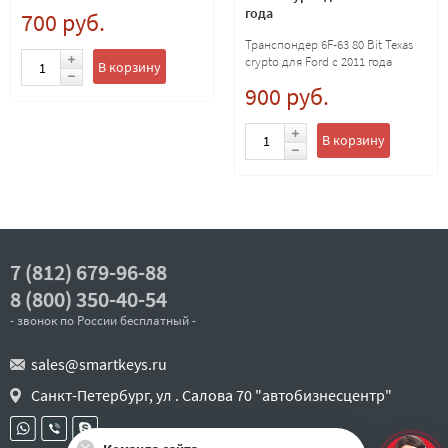
года
700 руб.
Транспондер 6F-63 80 Bit Texas
crypto для Ford с 2011 года
В корзину
900 руб.
В корзину
7 (812) 679-96-88
8 (800) 350-40-54
- звонок по России бесплатный -
sales@smartkeys.ru
Санкт-Петербург, ул . Салова 70 "автобизнесцентр"