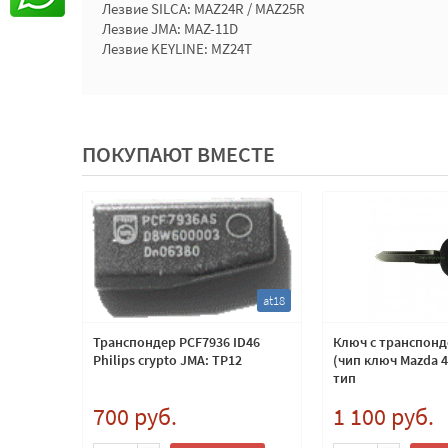
Лезвие SILCA: MAZ24R / MAZ25R
Лезвие JMA: MAZ-11D
Лезвие KEYLINE: MZ24T
ПОКУПАЮТ ВМЕСТЕ
mzr3
at18
ной с
Транспондер PCF7936 ID46
Ключ с транспон
-63,
Philips crypto JMA: TP12
(чип ключ Mazda 
,
тип
700 руб.
1 100 руб.