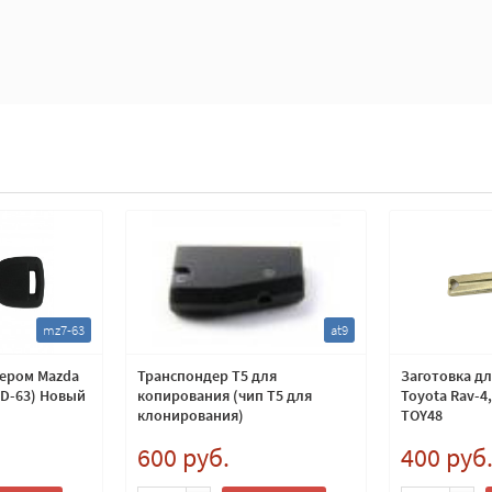
mz7-63
at9
дером Mazda
Транспондер T5 для
Заготовка д
4D-63) Новый
копирования (чип Т5 для
Toyota Rav-4,
клонирования)
TOY48
600 руб.
400 руб