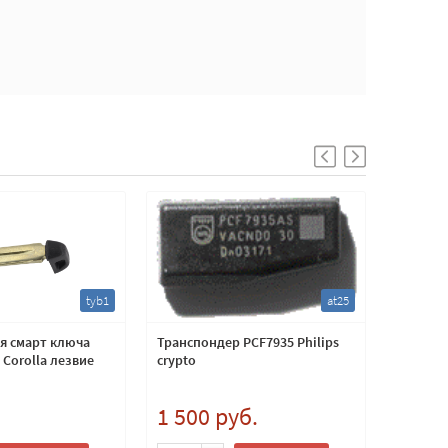
tyb1
at25
ля смарт ключа
Транспондер PCF7935 Philips
Часть в
 Corolla лезвие
crypto
с чипом
.
1 500 руб.
1 100