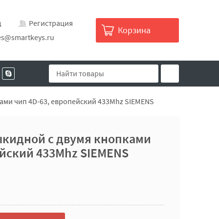
д
Регистрация
Корзина
es@smartkeys.ru
ками чип 4D-63, европейский 433Mhz SIEMENS
ыкидной с двумя кнопками
ейский 433Mhz SIEMENS