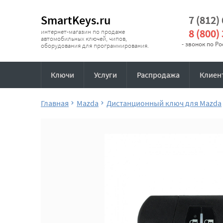
SmartKeys.ru
7 (812)
8 (800)
интернет-магазин по продаже
автомобильных ключей, чипов,
- звонок по Р
оборудования для программирования.
Ключи
Услуги
Распродажа
Клиен
Главная
Mazda
Дистанционный ключ для Mazda