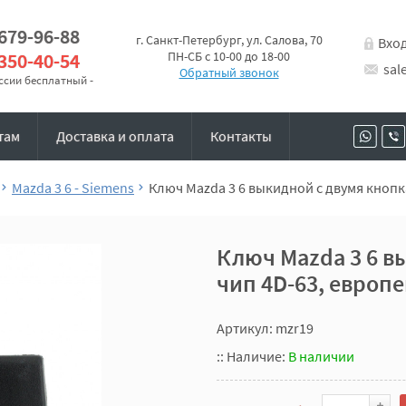
 679-96-88
г. Санкт-Петербург, ул. Салова, 70
Вхо
 350-40-54
ПН-СБ с 10-00 до 18-00
sal
Обратный звонок
оссии бесплатный -
там
Доставка и оплата
Контакты
Mazda 3 6 - Siemens
Ключ Mazda 3 6 выкидной с двумя кноп
Ключ Mazda 3 6 в
чип 4D-63, европ
Артикул: mzr19
::
Наличие:
В наличии