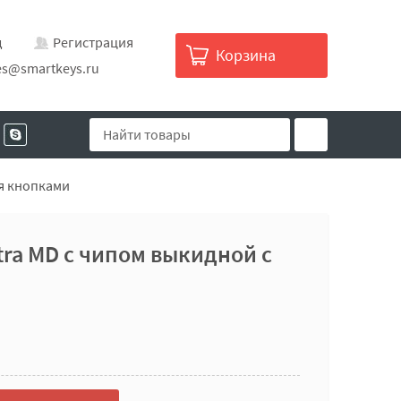
д
Регистрация
Корзина
es@smartkeys.ru
мя кнопками
tra MD с чипом выкидной с