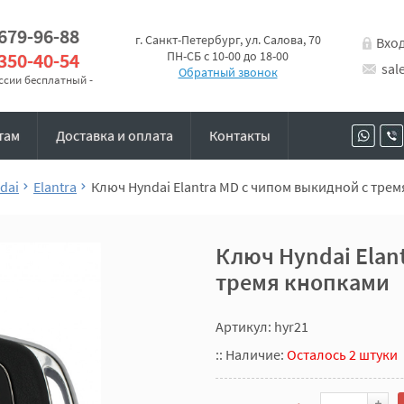
 679-96-88
г. Санкт-Петербург, ул. Салова, 70
Вхо
 350-40-54
ПН-СБ с 10-00 до 18-00
sal
Обратный звонок
оссии бесплатный -
там
Доставка и оплата
Контакты
dai
Elantra
Ключ Hyndai Elantra MD с чипом выкидной с тре
Ключ Hyndai Elan
тремя кнопками
Артикул: hyr21
::
Наличие:
Осталось 2 штуки