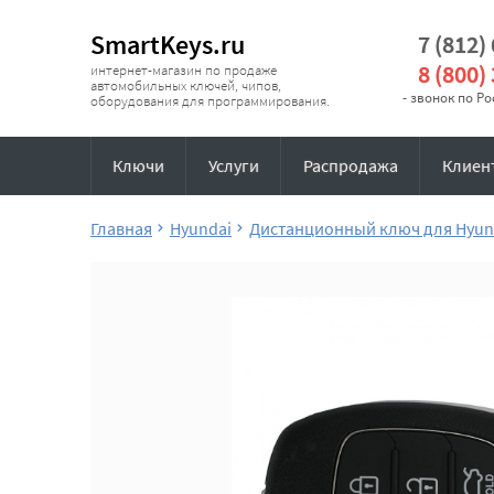
SmartKeys.ru
7 (812)
8 (800)
интернет-магазин по продаже
автомобильных ключей, чипов,
- звонок по Р
оборудования для программирования.
Ключи
Услуги
Распродажа
Клиен
Главная
Hyundai
Дистанционный ключ для Hyun