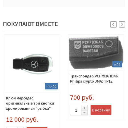
ПОКУПАЮТ ВМЕСТЕ
at18
Транспондер PCF7936 ID46
Philips crypto JMA: TP12
mbr10
700 руб.
Ключ мерседес
оригинальные три кнопки
хромированная "рыбка"
В корзину
433Mhz для европейских
12 000 руб.
моделей, Mercedes с 2007
года