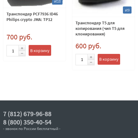
at18
at9
Транспондер PCF7936 ID46
Philips crypto JMA: TP12
Транспондер T5 для
копирования (чип Т5 для
клонирования)
700 руб.
600 руб.
В корзину
В корзину
7 (812) 679-96-88
8 (800) 350-40-54
- звонок по России бесплатный -