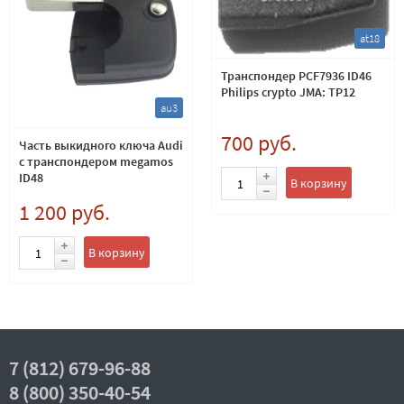
at18
Транспондер PCF7936 ID46
Philips crypto JMA: TP12
au3
700 руб.
Часть выкидного ключа Audi
с транспондером megamos
ID48
В корзину
1 200 руб.
В корзину
7 (812) 679-96-88
8 (800) 350-40-54