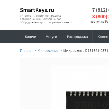
SmartKeys.ru
7 (812)
8 (800)
интернет-магазин по продаже
автомобильных ключей, чипов,
- звонок по Р
оборудования для программирования.
Ключи
Услуги
Распродажа
Клиен
Главная
Микросхемы
Микросхема D151821-0571