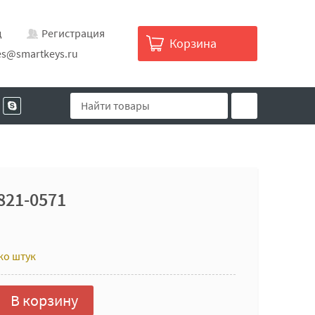
д
Регистрация
Корзина
es@smartkeys.ru
821-0571
ко штук
В корзину