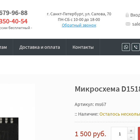
 679-96-88
г. Санкт-Петербург, ул. Салова, 70
Вхо
 350-40-54
ПН-СБ с 10-00 до 18-00
sal
Обратный звонок
оссии бесплатный -
там
Доставка и оплата
Контакты
Микросхема D151
Артикул: ms67
::
Наличие:
Осталось несколь
1 500 руб.