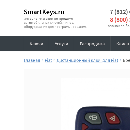
SmartKeys.ru
7 (812)
8 (800)
интернет-магазин по продаже
автомобильных ключей, чипов,
- звонок по Р
оборудования для программирования.
Ключи
Услуги
Распродажа
Клиен
Главная
Fiat
Дистанционный ключ для Fiat
Бре