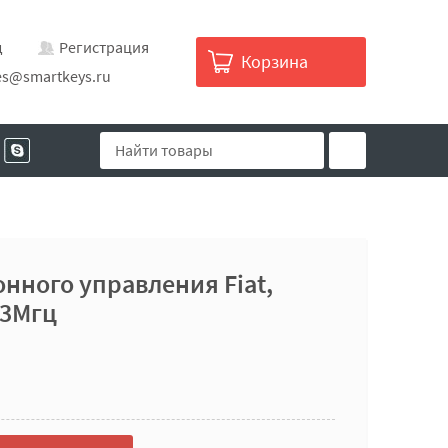
д
Регистрация
Корзина
es@smartkeys.ru
нного управления Fiat,
33Мгц