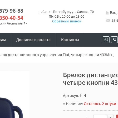
 679-96-88
г. Санкт-Петербург, ул. Салова, 70
Вхо
 350-40-54
ПН-СБ с 10-00 до 18-00
sal
Обратный звонок
оссии бесплатный -
там
Доставка и оплата
Контакты
лок дистанционного управления Fiat, четыре кнопки 433Мгц
Брелок дистанцио
четыре кнопки 4
Артикул: fir4
::
Наличие:
Осталось 2 штуки