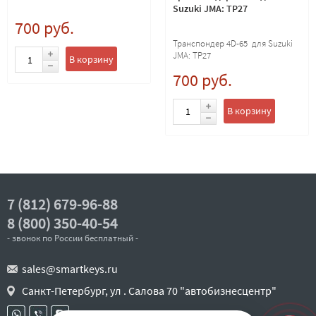
Suzuki JMA: TP27
700 руб.
Транспондер 4D-65 для Suzuki
JMA: TP27
В корзину
700 руб.
В корзину
7 (812) 679-96-88
8 (800) 350-40-54
- звонок по России бесплатный -
sales@smartkeys.ru
Санкт-Петербург, ул . Салова 70 "автобизнесцентр"