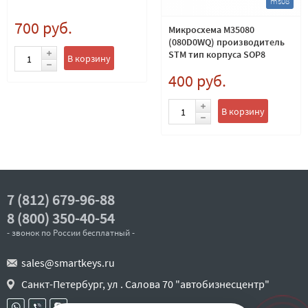
ms08
700 руб.
Микросхема M35080
(080D0WQ) производитель
STM тип корпуса SOP8
В корзину
400 руб.
В корзину
7 (812) 679-96-88
8 (800) 350-40-54
- звонок по России бесплатный -
sales@smartkeys.ru
Санкт-Петербург, ул . Салова 70 "автобизнесцентр"