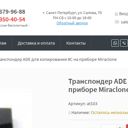
 679-96-88
г. Санкт-Петербург, ул. Салова, 70
Вхо
 350-40-54
ПН-СБ с 10-00 до 18-00
sal
Обратный звонок
оссии бесплатный -
там
Доставка и оплата
Контакты
анспондер ADE для копирования 8C на приборе Miraclone
Транспондер ADE 
приборе Miraclon
Артикул: at103
::
Наличие:
Осталось несколь