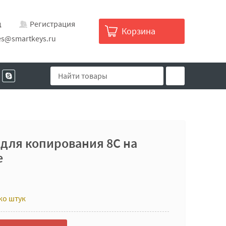
д
Регистрация
Корзина
es@smartkeys.ru
для копирования 8C на
e
ко штук