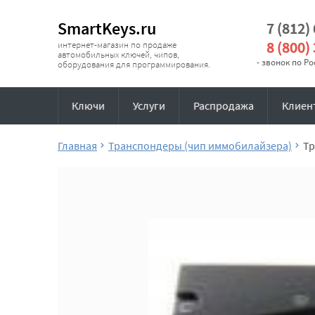
SmartKeys.ru
7 (812)
8 (800)
интернет-магазин по продаже
автомобильных ключей, чипов,
- звонок по Р
оборудования для программирования.
Ключи
Услуги
Распродажа
Клиен
Главная
Транспондеры (чип иммобилайзера)
Тр