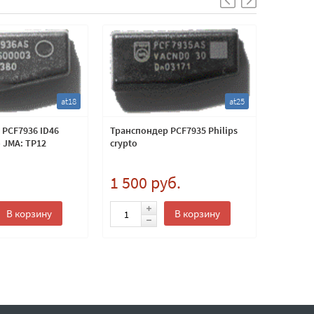
at18
at25
 PCF7936 ID46
Транспондер PCF7935 Philips
Транспо
o JMA: TP12
crypto
копиров
crypto 2
.
1 500 руб.
710 
В корзину
В корзину