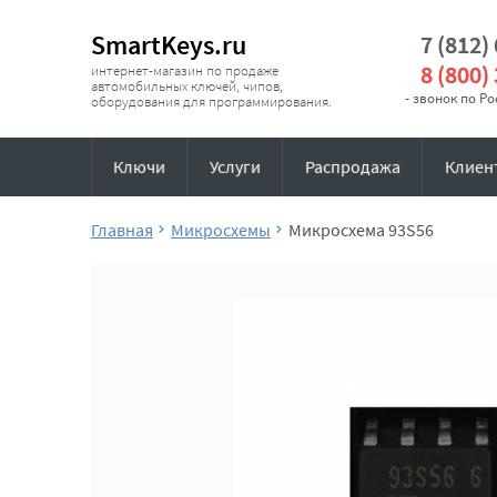
SmartKeys.ru
7 (812)
8 (800)
интернет-магазин по продаже
автомобильных ключей, чипов,
- звонок по Р
оборудования для программирования.
Ключи
Услуги
Распродажа
Клиен
Главная
Микросхемы
Микросхема 93S56