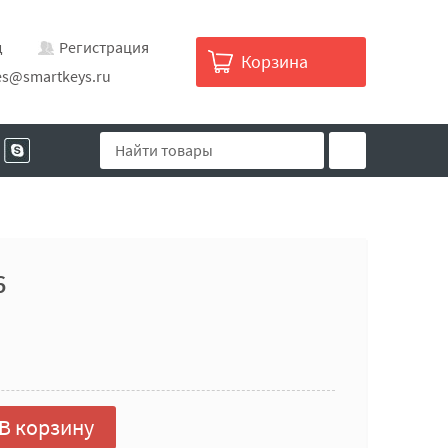
д
Регистрация
Корзина
es@smartkeys.ru
6
В корзину