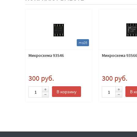
at06
ms05
gamos
Микросхема 93S46
Микросхема 93S6
os
300 руб.
300 руб.
В корзину
В к
ну