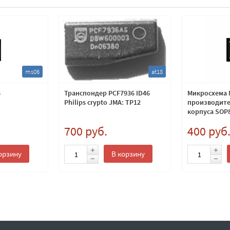
ms06
at18
6
Транспондер PCF7936 ID46
Микросхема 
Philips crypto JMA: TP12
производите
корпуса SOP
700 руб.
400 руб
орзину
В корзину