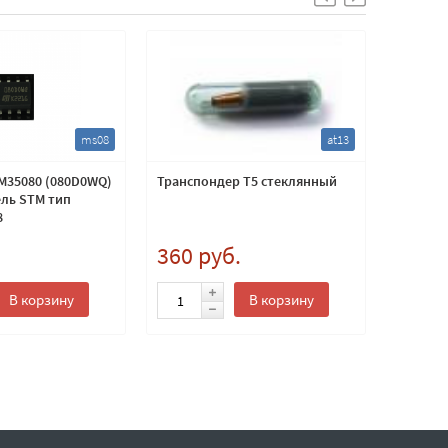
ms08
at13
M35080 (080D0WQ)
Транспондер T5 cтеклянный
Транспо
ль STM тип
crypto 
8
.
360 руб.
Транспон
карбон. 
800 
В корзину
В корзину