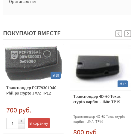
Оригинал: нет
ПОКУПАЮТ ВМЕСТЕ
at18
at17
Транспондер PCF7936 ID46
Philips crypto JMA: TP12
Транспондер 4D-60 Texas
crypto карбон. JMA: TP19
700 руб.
Транспондер 4D-60 Texas crypto
карбон. JMA: TP19
В корзину
800 руб.