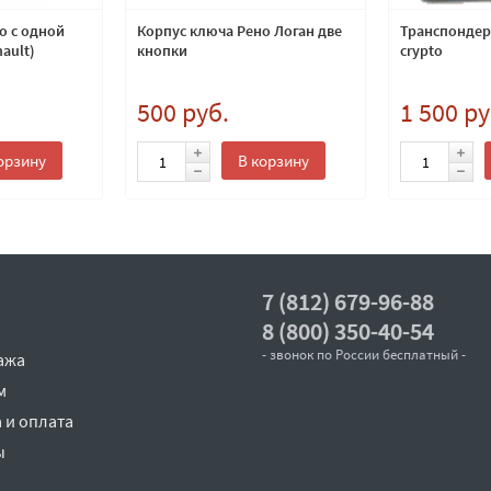
о с одной
Корпус ключа Рено Логан две
Транспондер 
ault)
кнопки
crypto
500 руб.
1 500 ру
орзину
В корзину
7 (812) 679-96-88
8 (800) 350-40-54
- звонок по России бесплатный -
ажа
м
 и оплата
ы