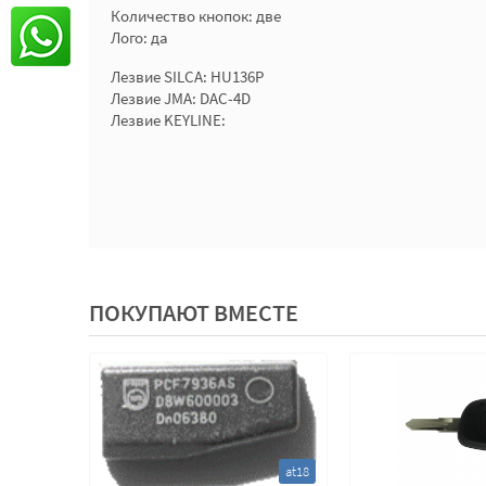
Количество кнопок: две
Лого: да
Лезвие SILCA: HU136P
Лезвие JMA: DAC-4D
Лезвие KEYLINE:
ПОКУПАЮТ ВМЕСТЕ
fne73
at18