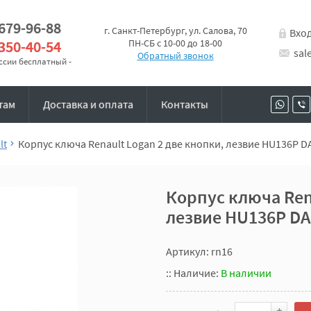
 679-96-88
г. Санкт-Петербург, ул. Салова, 70
Вхо
 350-40-54
ПН-СБ с 10-00 до 18-00
sal
Обратный звонок
оссии бесплатный -
там
Доставка и оплата
Контакты
lt
Корпус ключа Renault Logan 2 две кнопки, лезвие HU136P 
Корпус ключа Ren
лезвие HU136P D
Артикул: rn16
::
Наличие:
В наличии