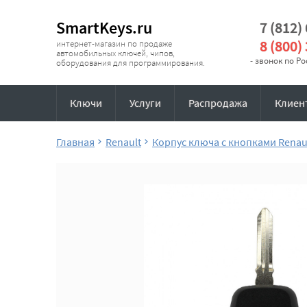
SmartKeys.ru
7 (812)
8 (800)
интернет-магазин по продаже
автомобильных ключей, чипов,
- звонок по Р
оборудования для программирования.
Ключи
Услуги
Распродажа
Клиен
Главная
Renault
Корпус ключа с кнопками Renau