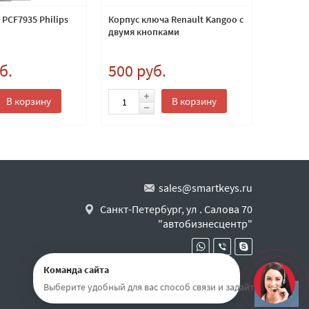
PCF7935 Philips
Корпус ключа Renault Kangoo с
Лезвие 
двумя кнопками
Renault
каталог
б.
500 руб.
150 
В корзину
В корзину
sales@smartkeys.ru
Санкт-Петербург, ул . Салова 70
"автобизнесцентр"
Команда сайта
Выберите удобный для вас способ связи и задайте вопрос
Наверх