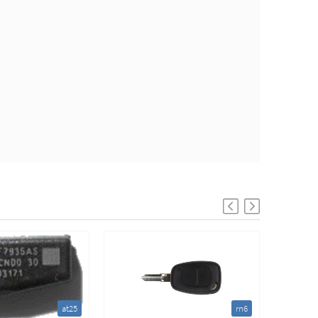
at25
rn6