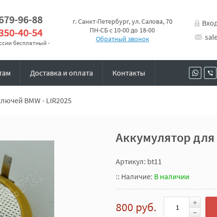
 679-96-88
г. Санкт-Петербург, ул. Салова, 70
Вхо
 350-40-54
ПН-СБ с 10-00 до 18-00
sal
Обратный звонок
оссии бесплатный -
там
Доставка и оплата
Контакты
ключей BMW - LIR2025
Аккумулятор для 
Артикул: bt11
::
Наличие:
В наличии
800 руб.