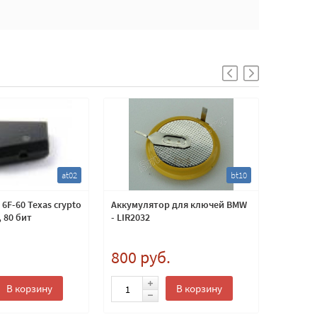
at02
bt10
6F-60 Texas crypto
Аккумулятор для ключей BMW
Заготов
 80 бит
- LIR2032
Toyota R
TOY48
.
800 руб.
400 
В корзину
В корзину