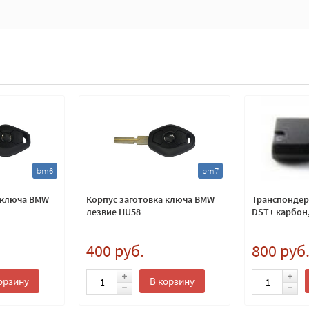
bm6
bm7
 ключа BMW
Корпус заготовка ключа BMW
Транспондер 
лезвие HU58
DST+ карбон,
400 руб.
800 руб
орзину
В корзину