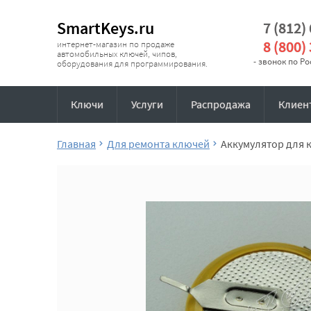
SmartKeys.ru
7 (812)
8 (800)
интернет-магазин по продаже
автомобильных ключей, чипов,
- звонок по Р
оборудования для программирования.
Ключи
Услуги
Распродажа
Клиен
Главная
Для ремонта ключей
Аккумулятор для 