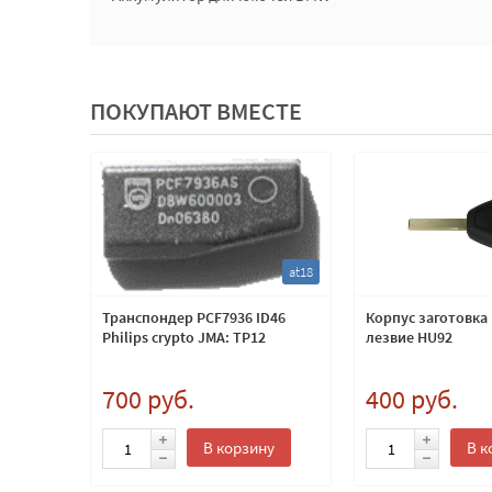
ПОКУПАЮТ ВМЕСТЕ
kif5
at18
а Kia с
Транспондер PCF7936 ID46
Корпус заготовка
е TOY48
Philips crypto JMA: TP12
лезвие HU92
700 руб.
400 руб.
ну
В корзину
В к