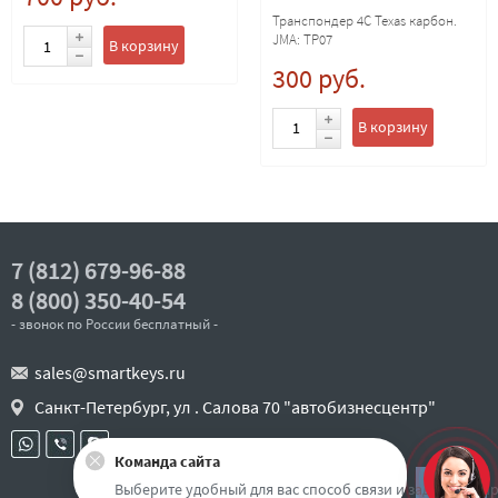
Транспондер 4C Texas карбон.
JMA: TP07
В корзину
300 руб.
В корзину
7 (812) 679-96-88
8 (800) 350-40-54
- звонок по России бесплатный -
sales@smartkeys.ru
Санкт-Петербург, ул . Салова 70 "автобизнесцентр"
Команда сайта
Наверх
Выберите удобный для вас способ связи и задайте воп